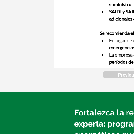
suministro
 .
SAIDI y SAI
adicionales
Se recomienda el
En lugar de
emergencia
La empresa d
períodos de 
Previou
Fortalezca la r
experta: progra