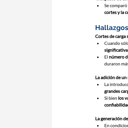
Se comparó e
cortes y la 
Hallazgos
Cortes de carga 
Cuando sólo 
significati
El 
número de
duraron más
La adición de un
La introducc
grandes car
Si bien 
los v
confiabilida
La generación de
En condicio