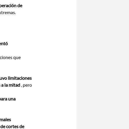
peración de 
xtremas.
entó 
pciones que 
tuvo limitaciones
 a la mitad
 , pero 
para una 
rmales
 de cortes de 