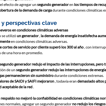
l efecto de agregar un 
segundo generador
 en 
los tiempos de recu
cobertura de la demanda de carga
 durante condiciones climáticas e
 y perspectivas clave
severos en condiciones climáticas adversas
se utilizó 
un generador
 , 
la demanda de energía insatisfecha aum
vamente
 en condiciones climáticas adversas.
 cortes de servicio por cliente superó los 300 al año
 , con interru
 de una hora en promedio.
 segundo generador redujo el impacto de las interrupciones, pero 
ión de un 
segundo generador redujo las interrupciones de energía
gas permanecieron sin suministro
 durante condiciones extremas.
alores de SAIDI y SAIFI mejoraron
 , todavía eran 
demasiado altos 
d aceptable de la red
 .
 respaldo no mejoró la confiabilidad en condiciones climáticas no
nes normales, agregar un segundo generador 
no redujo los riesgos