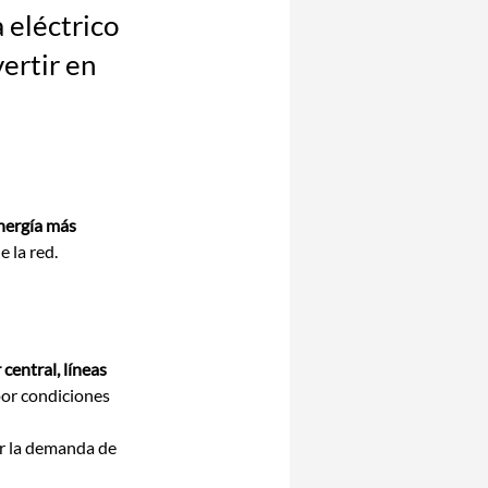
 eléctrico
vertir en
nergía más 
e la red.
central, líneas 
por condiciones 
r la demanda de 