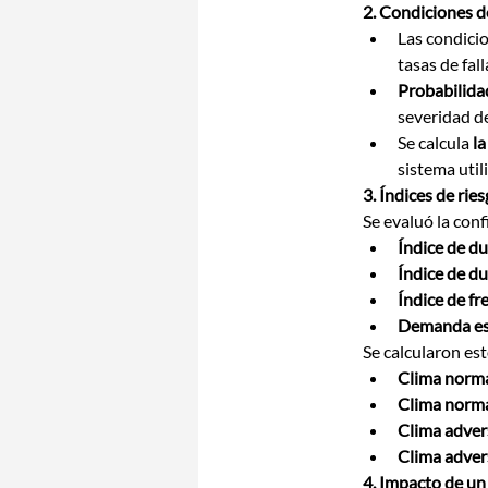
2. Condiciones de
Las condicio
tasas de fal
Probabilidad
severidad de
Se calcula 
la
sistema util
3. Índices de rie
Se evaluó la conf
Índice de d
Índice de du
Índice de fr
Demanda es
Se calcularon est
Clima norma
Clima norma
Clima adver
Clima adver
4. Impacto de u