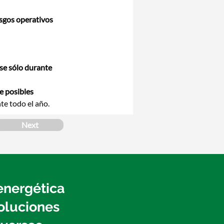
sgos operativos 
rse sólo durante 
e posibles 
te todo el año.
Next
 energética
oluciones