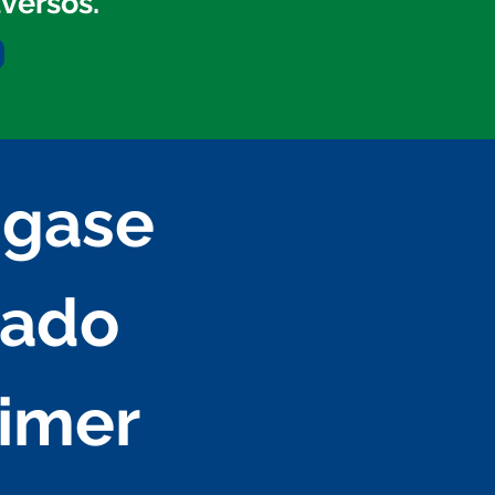
versos.
gase 
ado 
imer 