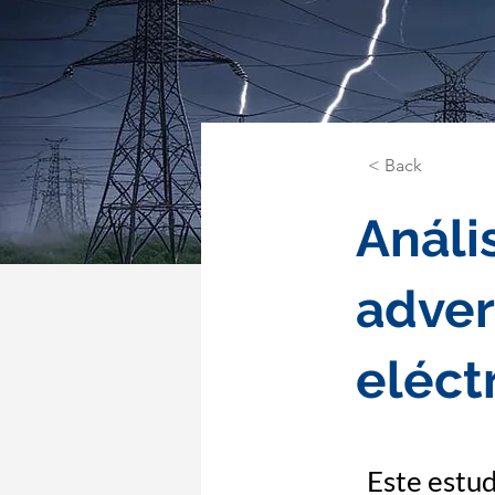
< Back
Análi
adver
eléct
Este estud