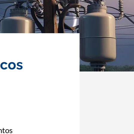
icos
ntos