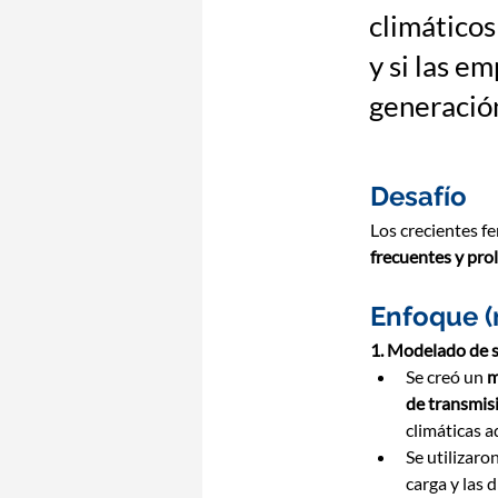
climáticos
y si las e
generación
Desafío
Los crecientes 
frecuentes y pr
Enfoque (
1. Modelado de s
Se creó un 
m
de transmisi
climáticas a
Se utilizaron
carga y las 